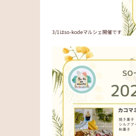
3/1はso-kodeマルシェ開催です